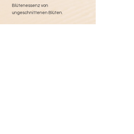
Blütenessenz von
ungeschnittenen Blüten.
Inhalt: Eine Unze (30 ml) flüssige
Tropfen. Konserviert mit 16 Vol%
biologischem Alkohol aus
Getreidebrand.
Einnahmeempfehlung:
Vorzugsweise täglich 3 x 3 Tropfen
in 100 ml Wasser einnehmen, oder
direkt in den Mundraum träufeln.
Für eine Kur die Flasche
aufbrauchen, oder absetzen, wenn
der Prozess abgeschlossen ist.