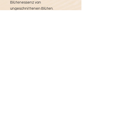
Blütenessenz von
ungeschnittenen Blüten.
Vier Unzen (120 ml) flüssige
Tropfen. Konserviert mit 16 Vol%
biologischem Alkohol aus
Getreidebrand. Bei oraler
Einnahme vorzugsweise 3 mal
täglich einen Sprüher in 100 ml
Wasser einnehmen, oder direkt in
den Mundraum sprühen. Zum
reinigen von Zimmern großzügig im
Raum versprühen.