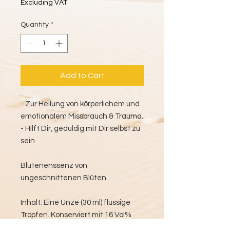
Excluding VAT
Quantity
*
Add to Cart
- Zur Heilung von körperlichem und
emotionalem Missbrauch & Trauma.
- Hilft Dir, geduldig mit Dir selbst zu
sein
Blütenenssenz von
ungeschnittenen Blüten.
Inhalt: Eine Unze (30 ml) flüssige
Tropfen. Konserviert mit 16 Vol%
biologischem Alkohol aus